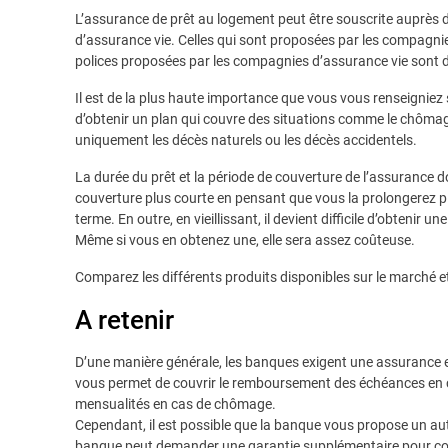
L’assurance de prêt au logement peut être souscrite auprè
d’assurance vie. Celles qui sont proposées par les compagni
polices proposées par les compagnies d’assurance vie sont d
Il est de la plus haute importance que vous vous renseigniez
d’obtenir un plan qui couvre des situations comme le chômage e
uniquement les décès naturels ou les décès accidentels.
La durée du prêt et la période de couverture de l’assurance do
couverture plus courte en pensant que vous la prolongerez plu
terme. En outre, en vieillissant, il devient difficile d’obtenir 
Même si vous en obtenez une, elle sera assez coûteuse.
Comparez les différents produits disponibles sur le marché et
A retenir
D’une manière générale, les banques exigent une assurance 
vous permet de couvrir le remboursement des échéances en cas
mensualités en cas de chômage.
Cependant, il est possible que la banque vous propose un autr
banque peut demander une garantie supplémentaire pour couvri