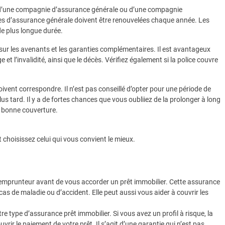
s d’une compagnie d’assurance générale ou d’une compagnie
es d’assurance générale doivent être renouvelées chaque année. Les
e plus longue durée.
 sur les avenants et les garanties complémentaires. Il est avantageux
t l’invalidité, ainsi que le décès. Vérifiez également si la police couvre
ivent correspondre. Il n’est pas conseillé d’opter pour une période de
s tard. Il y a de fortes chances que vous oubliiez de la prolonger à long
une bonne couverture.
 choisissez celui qui vous convient le mieux.
emprunteur avant de vous accorder un prêt immobilier. Cette assurance
 de maladie ou d’accident. Elle peut aussi vous aider à couvrir les
e type d’assurance prêt immobilier. Si vous avez un profil à risque, la
r le paiement de votre prêt. Il s’agit d’une garantie qui n’est pas