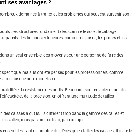
sont ses avantages ?
de nombreux domaines à traiter et les problèmes qui peuvent survenir sont
 outils : les structures fondamentales, comme le sol et le câblage ;
s appareils ; les finitions extérieures, comme les prises, les portes et les
rir, dans un seul ensemble, des moyens pour une personne de faire des
.
 spécifique, mais ils ont été pensés pour les professionnels, comme
e la menuiserie ou le modélisme.
urabilité et la résistance des outils. Beaucoup sont en acier et ont des
efficacité et de la précision, en offrant une multitude de tailles
des caisses à outils. Ils diffèrent trop dans la gamme des tailles et
s clés allen, mais pas un marteau, par exemple.
s ensembles, tant en nombre de pièces qu’en taille des caisses. Il reste le